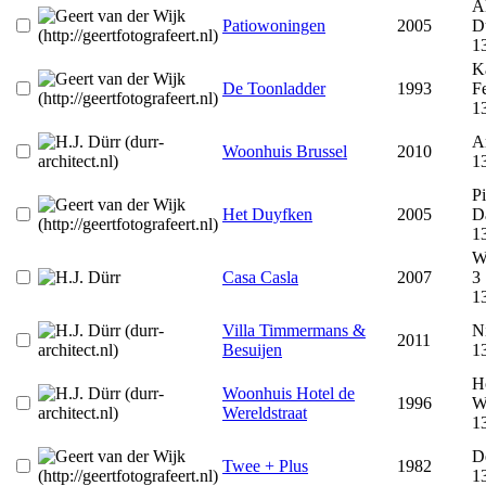
A
Patiowoningen
2005
D
1
K
De Toonladder
1993
Fe
1
Ar
Woonhuis Brussel
2010
1
Pi
Het Duyfken
2005
D
1
W
Casa Casla
2007
3
1
Villa Timmermans &
Ni
2011
Besuijen
1
H
Woonhuis Hotel de
1996
We
Wereldstraat
1
D
Twee + Plus
1982
1