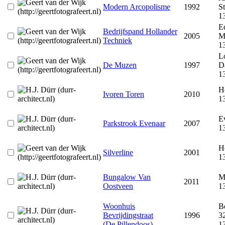
Modern Arcopolisme
1992
St
1
E
Bedrijfspand Hollander
2005
M
Techniek
1
L
De Muzen
1997
Da
1
H
Ivoren Toren
2010
1
E
Parkstrook Evenaar
2007
1
H
Silverline
2001
1
Bungalow Van
M
2011
Oostveen
1
Woonhuis
Be
Bevrijdingstraat
1996
3
(De Pillendoos)
1