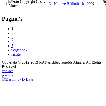
S
De Nieuwe Bibliotheek
2009
1
Pagina's
1
2
3
4
5
volgende ›
laatste »
Copyright © 2012-2013 KAF Architectuurgids Almere, All Rights
Reserved
cookies
privacy