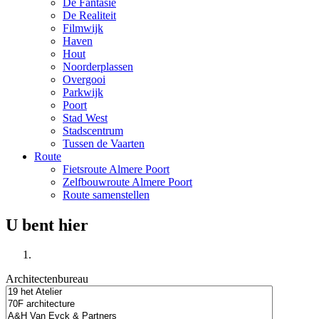
De Fantasie
De Realiteit
Filmwijk
Haven
Hout
Noorderplassen
Overgooi
Parkwijk
Poort
Stad West
Stadscentrum
Tussen de Vaarten
Route
Fietsroute Almere Poort
Zelfbouwroute Almere Poort
Route samenstellen
U bent hier
Architectenbureau