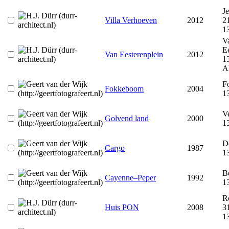
J
Villa Verhoeven
2012
2
1
V
E
Van Eesterenplein
2012
1
A
F
Fokkeboom
2004
1
V
Golvend land
2000
1
De
Cargo
1987
1
Be
Cayenne–Peper
1992
1
R
Huis PON
2008
3
1