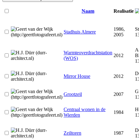
Naam
Realisatie
1986,
St
Stadhuis Almere
2005
1
A
Warmteoverdrachtstation
2012
Bl
(WOS)
1
D
Mirror House
2012
1
G
Grootzeil
2007
1
Centraal wonen in de
H
1984
Wierden
1
De
Zeiltoren
1987
1