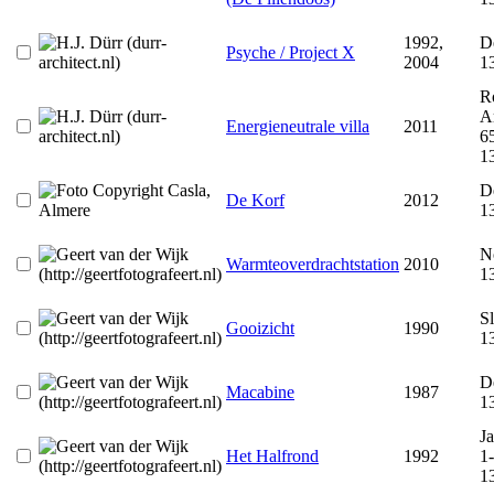
1992,
D
Psyche / Project X
2004
1
R
A
Energieneutrale villa
2011
6
1
D
De Korf
2012
1
N
Warmteoverdrachtstation
2010
1
S
Gooizicht
1990
1
De
Macabine
1987
1
J
Het Halfrond
1992
1
1