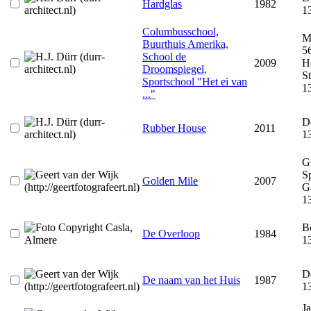
Hardglas
1982
1
Columbusschool,
M
Buurthuis Amerika,
5
School de
2009
H
Droomspiegel,
St
Sportschool "Het ei van
1
..."
D
Rubber House
2011
1
Gr
Sp
Golden Mile
2007
G
1
B
De Overloop
1984
1
De
De naam van het Huis
1987
1
J