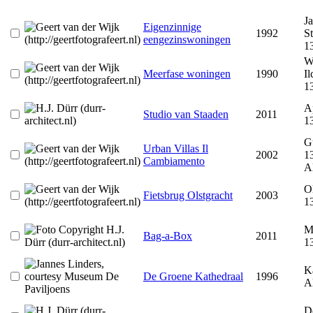
J
Eigenzinnige
1992
St
eengezinswoningen
1
W
Meerfase woningen
1990
Il
1
Ap
Studio van Staaden
2011
1
G
Urban Villas Il
2002
1
Cambiamento
A
Ol
Fietsbrug Olstgracht
2003
1
M
Bag-a-Box
2011
1
K
De Groene Kathedraal
1996
A
D