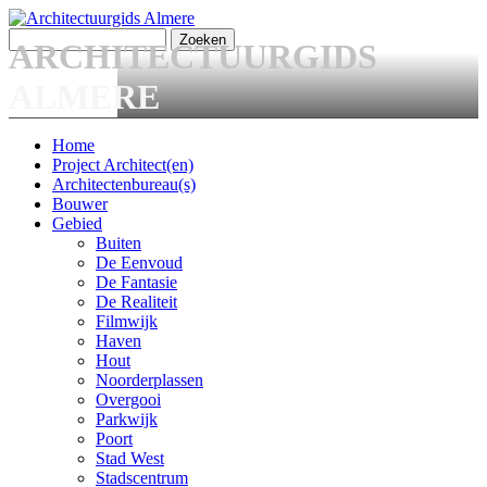
Overslaan en naar de algemene inhoud gaan
Zoeken
ARCHITECTUURGIDS
Zoekveld
ALMERE
Home
Project Architect(en)
Main menu
Architectenbureau(s)
Bouwer
Gebied
Buiten
De Eenvoud
De Fantasie
De Realiteit
Filmwijk
Haven
Hout
Noorderplassen
Overgooi
Parkwijk
Poort
Stad West
Stadscentrum