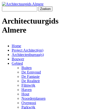
Overslaan en naar de algemene inhoud gaan
Zoeken
Zoekveld
Architectuurgids
Almere
Home
Project Architect(en)
Main menu
Architectenbureau(s)
Bouwer
Gebied
Buiten
De Eenvoud
De Fantasie
De Realiteit
Filmwijk
Haven
Hout
Noorderplassen
Overgooi
Parkwijk