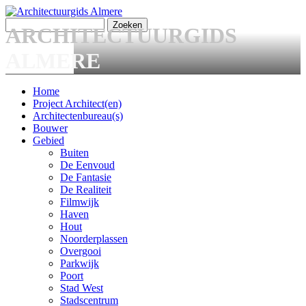
Overslaan en naar de algemene inhoud gaan
Zoeken
ARCHITECTUURGIDS
Zoekveld
ALMERE
Home
Project Architect(en)
Main menu
Architectenbureau(s)
Bouwer
Gebied
Buiten
De Eenvoud
De Fantasie
De Realiteit
Filmwijk
Haven
Hout
Noorderplassen
Overgooi
Parkwijk
Poort
Stad West
Stadscentrum