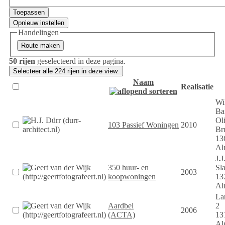
Oorsprong
Handelingen
50 rijen
geselecteerd in deze pagina.
Naam
Realisatie
Wi
Ba
Oli
103 Passief Woningen
2010
Br
13
Al
J.J
350 huur- en
Sla
2003
koopwoningen
13
Al
La
Aardbei
2
2006
(ACTA)
13
Al