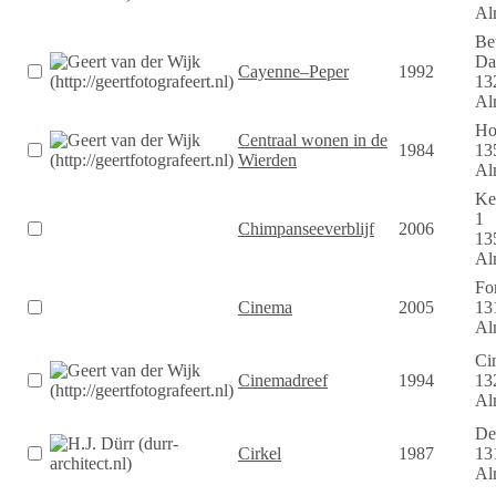
Al
Be
Da
Cayenne–Peper
1992
13
Al
Ho
Centraal wonen in de
1984
13
Wierden
Al
Ke
1
Chimpanseeverblijf
2006
13
Al
Fo
Cinema
2005
13
Al
Ci
Cinemadreef
1994
13
Al
De 
Cirkel
1987
13
Al