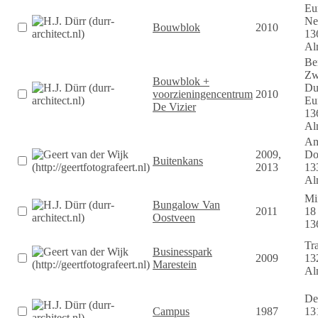
Eu
Ne
Bouwblok
2010
13
Al
Be
Zw
Bouwblok +
Dui
voorzieningencentrum
2010
Eu
De Vizier
13
Al
Am
2009,
Do
Buitenkans
2013
13
Al
Mi
Bungalow Van
2011
18
Oostveen
13
Tra
Businesspark
2009
13
Marestein
Al
De 
Campus
1987
13