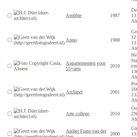
De 
Amfibie
1987
13
Al
Gr
12
Anno
1988
13
Al
He
Sta
Appartementen voor
2010
t/
55+sers
13
Al
Poë
16
Archipel
2001
13
Al
Oos
Arte college
2010
2
Al
Gi
Atelier Frans van der
2000
13
Ven