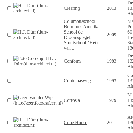
De
Clearing
2013
13
Al
Columbusschool,
Ma
Buurthuis Amerika,
Po
School de
60
2009
Droomspiegel,
He
Sportschool "Het ei
Sta
van ..."
13
De
Conform
1983
13
Al
Co
Contrabasweg
1993
13
Al
Ma
Corrosia
1979
13
Al
Are
Cube House
2011
13
Al