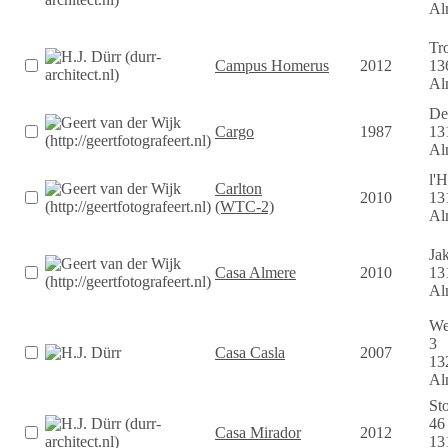
Al
Tro
Campus Homerus
2012
13
Al
De 
Cargo
1987
13
Al
l'
Carlton
2010
13
(WTC-2)
Al
Ja
Casa Almere
2010
13
Al
We
3
Casa Casla
2007
13
Al
St
46
Casa Mirador
2012
13