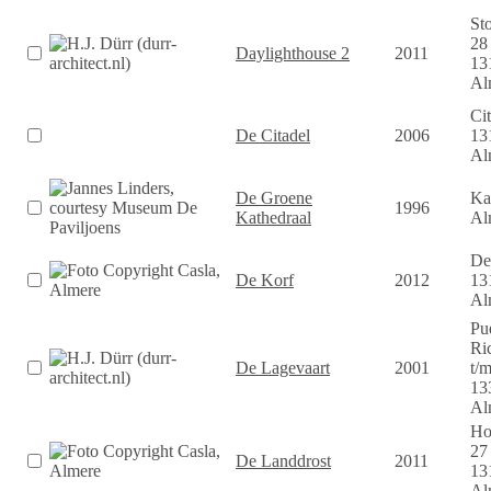
St
28
Daylighthouse 2
2011
13
Al
Ci
De Citadel
2006
13
Al
De Groene
Ka
1996
Kathedraal
Al
De
De Korf
2012
13
Al
Pu
Ri
De Lagevaart
2001
t/
13
Al
Ho
27
De Landdrost
2011
13
Al