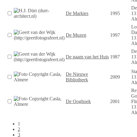
De 
De Markies
1995
13
Al
Lo
Da
De Muzen
1997
13
Al
De 
De naam van het Huis
1987
13
Al
St
De Nieuwe
2009
13
Bibliotheek
Al
Re
Go
De Ooghoek
2001
Fli
13
Al
1
Pagina's
2
3