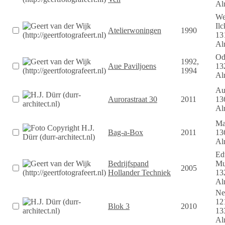
Al
We
Ilc
Atelierwoningen
1990
13
Al
Od
1992,
Aue Paviljoens
13
1994
Al
Au
Aurorastraat 30
2011
13
Al
Ma
Bag-a-Box
2011
13
Al
Ed
Bedrijfspand
Mu
2005
Hollander Techniek
13
Al
Ne
12
Blok 3
2010
13
Al