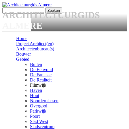
Overslaan en naar de algemene inhoud gaan
Zoeken
ARCHITECTUURGIDS
Zoekveld
ALMERE
Home
Project Architect(en)
Main menu
Architectenbureau(s)
Bouwer
Gebied
Buiten
De Eenvoud
De Fantasie
De Realiteit
Filmwijk
Haven
Hout
Noorderplassen
Overgooi
Parkwijk
Poort
Stad West
Stadscentrum