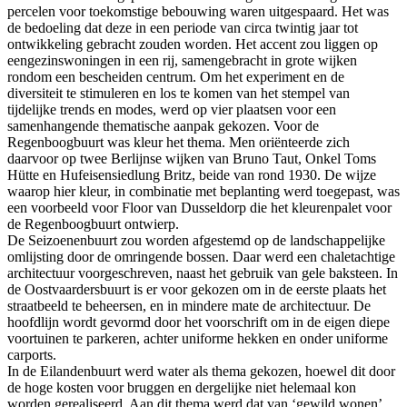
percelen voor toekomstige bebouwing waren uitgespaard. Het was
de bedoeling dat deze in een periode van circa twintig jaar tot
ontwikkeling gebracht zouden worden. Het accent zou liggen op
eengezinswoningen in een rij, samengebracht in grote wijken
rondom een bescheiden centrum. Om het experiment en de
diversiteit te stimuleren en los te komen van het stempel van
tijdelijke trends en modes, werd op vier plaatsen voor een
samenhangende thematische aanpak gekozen. Voor de
Regenboogbuurt was kleur het thema. Men oriënteerde zich
daarvoor op twee Berlijnse wijken van Bruno Taut, Onkel Toms
Hütte en Hufeisensiedlung Britz, beide van rond 1930. De wijze
waarop hier kleur, in combinatie met beplanting werd toegepast, was
een voorbeeld voor Floor van Dusseldorp die het kleurenpalet voor
de Regenboogbuurt ontwierp.
De Seizoenenbuurt zou worden afgestemd op de landschappelijke
omlijsting door de omringende bossen. Daar werd een chaletachtige
architectuur voorgeschreven, naast het gebruik van gele baksteen. In
de Oostvaardersbuurt is er voor gekozen om in de eerste plaats het
straatbeeld te beheersen, en in mindere mate de architectuur. De
hoofdlijn wordt gevormd door het voorschrift om in de eigen diepe
voortuinen te parkeren, achter uniforme hekken en onder uniforme
carports.
In de Eilandenbuurt werd water als thema gekozen, hoewel dit door
de hoge kosten voor bruggen en dergelijke niet helemaal kon
worden gerealiseerd. Aan dit thema werd dat van ‘gewild wonen’