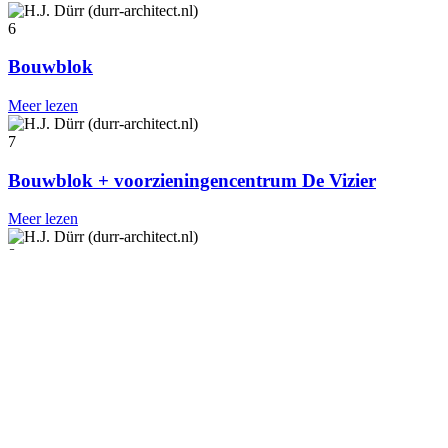
6
Bouwblok
Meer lezen
7
Bouwblok + voorzieningencentrum De Vizier
Meer lezen
8
Bungalow Van Oostveen
Meer lezen
9
Campus Homerus
Meer lezen