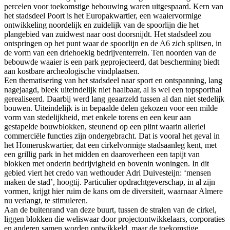
percelen voor toekomstige bebouwing waren uitgespaard. Kern van
het stadsdeel Poort is het Europakwartier, een waaiervormige
ontwikkeling noordelijk en zuidelijk van de spoorlijn die het
plangebied van zuidwest naar oost doorsnijdt. Het stadsdeel zou
ontspringen op het punt waar de spoorlijn en de A6 zich splitsen, in
de vorm van een driehoekig bedrijventerrein. Ten noorden van de
bebouwde waaier is een park geprojecteerd, dat bescherming biedt
aan kostbare archeologische vindplaatsen.
Een thematisering van het stadsdeel naar sport en ontspanning, lang
nagejaagd, bleek uiteindelijk niet haalbaar, al is wel een topsporthal
gerealiseerd. Daarbij werd lang geaarzeld tussen al dan niet stedelijk
bouwen. Uiteindelijk is in bepaalde delen gekozen voor een milde
vorm van stedelijkheid, met enkele torens en een keur aan
gestapelde bouwblokken, steunend op een plint waarin allerlei
commerciële functies zijn ondergebracht. Dat is vooral het geval in
het Homeruskwartier, dat een cirkelvormige stadsaanleg kent, met
een grillig park in het midden en daaroverheen een tapijt van
blokken met onderin bedrijvigheid en bovenin woningen. In dit
gebied viert het credo van wethouder Adri Duivesteijn: ‘mensen
maken de stad’, hoogtij. Particulier opdrachtgeverschap, in al zijn
vormen, krijgt hier ruim de kans om de diversiteit, waarnaar Almere
nu verlangt, te stimuleren.
Aan de buitenrand van deze buurt, tussen de stralen van de cirkel,
liggen blokken die weliswaar door projectontwikkelaars, corporaties
en anderen samen worden ontwikkeld, maar de toekomstige