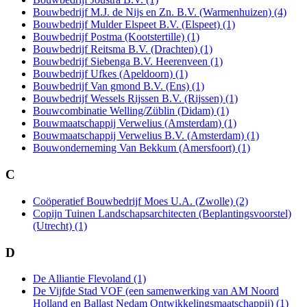
Bouwbedrijf M.J. de Nijs en Zn. B.V. (Warmenhuizen) (4)
Bouwbedrijf Mulder Elspeet B.V. (Elspeet) (1)
Bouwbedrijf Postma (Kootstertille) (1)
Bouwbedrijf Reitsma B.V. (Drachten) (1)
Bouwbedrijf Siebenga B.V. Heerenveen (1)
Bouwbedrijf Ufkes (Apeldoorn) (1)
Bouwbedrijf Van gmond B.V. (Ens) (1)
Bouwbedrijf Wessels Rijssen B.V. (Rijssen) (1)
Bouwcombinatie Welling/Züblin (Didam) (1)
Bouwmaatschappij Verwelius (Amsterdam) (1)
Bouwmaatschappij Verwelius B.V. (Amsterdam) (1)
Bouwonderneming Van Bekkum (Amersfoort) (1)
C
Coöperatief Bouwbedrijf Moes U.A. (Zwolle) (2)
Copijn Tuinen Landschapsarchitecten (Beplantingsvoorstel)
(Utrecht) (1)
D
De Alliantie Flevoland (1)
De Vijfde Stad VOF (een samenwerking van AM Noord
Holland en Ballast Nedam Ontwikkelingsmaatschappij) (1)