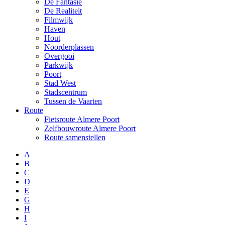
De Fantasie
De Realiteit
Filmwijk
Haven
Hout
Noorderplassen
Overgooi
Parkwijk
Poort
Stad West
Stadscentrum
Tussen de Vaarten
Route
Fietsroute Almere Poort
Zelfbouwroute Almere Poort
Route samenstellen
A
B
C
D
E
G
H
I