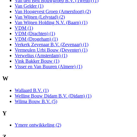
Van den Belt Bouwgroep B.V. (Twello) (1)
Van Gelder (1)
Van Hoogevest Groep (Amersfoort) (2)
Van Wijnen (Lelystad) (2)
Van Wijnen Holding N.V. (Baarn) (1)
VDM (1)
VDM (Drachten) (1)
VDM (Drogeham) (1)
Verkerk Zevenaar B.V. (Zevenaar) (1)
Vermeulen Urbi Bouw (Deventer) (1)
Verwelius (Amsterdam) (1)
Vink Bakker Bouw (1)
Visser en Van Buuren (Almere) (1)
W
Wallaard B.V. (1)
Welling Bouw Didam B.V. (Didam) (1)
Wilma Bouw B.V. (5)
Y
Ymere ontwikkeling (2)
Z