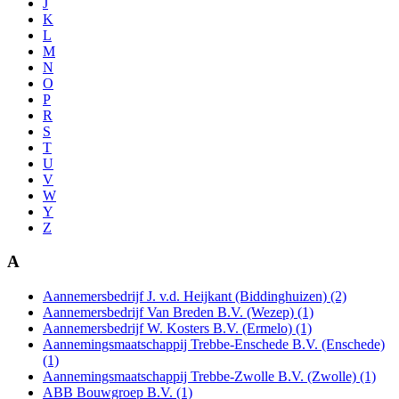
J
K
L
M
N
O
P
R
S
T
U
V
W
Y
Z
A
Aannemersbedrijf J. v.d. Heijkant (Biddinghuizen) (2)
Aannemersbedrijf Van Breden B.V. (Wezep) (1)
Aannemersbedrijf W. Kosters B.V. (Ermelo) (1)
Aannemingsmaatschappij Trebbe-Enschede B.V. (Enschede)
(1)
Aannemingsmaatschappij Trebbe-Zwolle B.V. (Zwolle) (1)
ABB Bouwgroep B.V. (1)