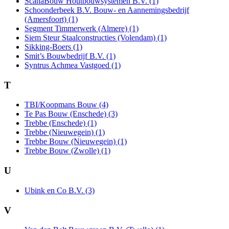
ScanaBouw Houtbouwsystemen B.V. (1)
Schoonderbeek B.V. Bouw- en Aannemingsbedrijf
(Amersfoort) (1)
Segment Timmerwerk (Almere) (1)
Siem Steur Staalconstructies (Volendam) (1)
Sikking-Boers (1)
Smit’s Bouwbedrijf B.V. (1)
Syntrus Achmea Vastgoed (1)
T
TBI/Koopmans Bouw (4)
Te Pas Bouw (Enschede) (3)
Trebbe (Enschede) (1)
Trebbe (Nieuwegein) (1)
Trebbe Bouw (Nieuwegein) (1)
Trebbe Bouw (Zwolle) (1)
U
Ubink en Co B.V. (3)
V