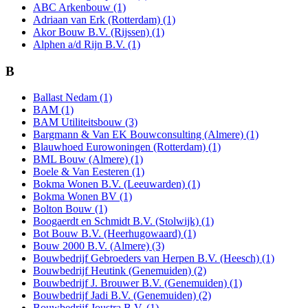
ABC Arkenbouw (1)
Adriaan van Erk (Rotterdam) (1)
Akor Bouw B.V. (Rijssen) (1)
Alphen a/d Rijn B.V. (1)
B
Ballast Nedam (1)
BAM (1)
BAM Utiliteitsbouw (3)
Bargmann & Van EK Bouwconsulting (Almere) (1)
Blauwhoed Eurowoningen (Rotterdam) (1)
BML Bouw (Almere) (1)
Boele & Van Eesteren (1)
Bokma Wonen B.V. (Leeuwarden) (1)
Bokma Wonen BV (1)
Bolton Bouw (1)
Boogaerdt en Schmidt B.V. (Stolwijk) (1)
Bot Bouw B.V. (Heerhugowaard) (1)
Bouw 2000 B.V. (Almere) (3)
Bouwbedrijf Gebroeders van Herpen B.V. (Heesch) (1)
Bouwbedrijf Heutink (Genemuiden) (2)
Bouwbedrijf J. Brouwer B.V. (Genemuiden) (1)
Bouwbedrijf Jadi B.V. (Genemuiden) (2)
Bouwbedrijf Joustra B.V. (1)