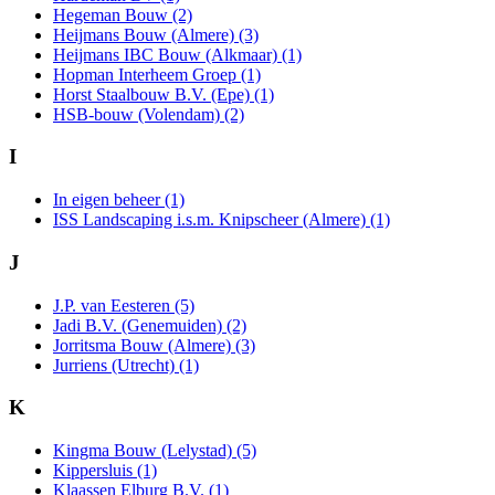
Hegeman Bouw (2)
Heijmans Bouw (Almere) (3)
Heijmans IBC Bouw (Alkmaar) (1)
Hopman Interheem Groep (1)
Horst Staalbouw B.V. (Epe) (1)
HSB-bouw (Volendam) (2)
I
In eigen beheer (1)
ISS Landscaping i.s.m. Knipscheer (Almere) (1)
J
J.P. van Eesteren (5)
Jadi B.V. (Genemuiden) (2)
Jorritsma Bouw (Almere) (3)
Jurriens (Utrecht) (1)
K
Kingma Bouw (Lelystad) (5)
Kippersluis (1)
Klaassen Elburg B.V. (1)