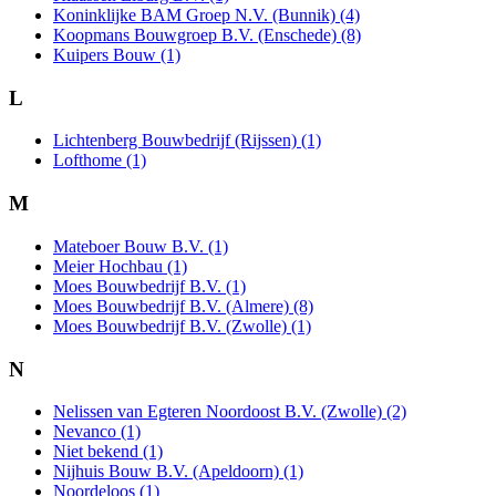
Koninklijke BAM Groep N.V. (Bunnik) (4)
Koopmans Bouwgroep B.V. (Enschede) (8)
Kuipers Bouw (1)
L
Lichtenberg Bouwbedrijf (Rijssen) (1)
Lofthome (1)
M
Mateboer Bouw B.V. (1)
Meier Hochbau (1)
Moes Bouwbedrijf B.V. (1)
Moes Bouwbedrijf B.V. (Almere) (8)
Moes Bouwbedrijf B.V. (Zwolle) (1)
N
Nelissen van Egteren Noordoost B.V. (Zwolle) (2)
Nevanco (1)
Niet bekend (1)
Nijhuis Bouw B.V. (Apeldoorn) (1)
Noordeloos (1)