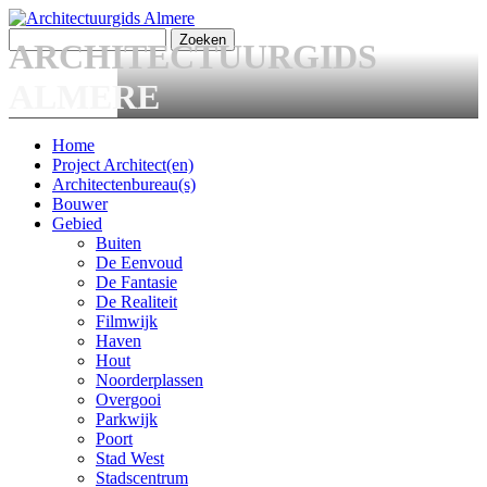
Overslaan en naar de algemene inhoud gaan
Zoeken
ARCHITECTUURGIDS
Zoekveld
ALMERE
Home
Project Architect(en)
Main menu
Architectenbureau(s)
Bouwer
Gebied
Buiten
De Eenvoud
De Fantasie
De Realiteit
Filmwijk
Haven
Hout
Noorderplassen
Overgooi
Parkwijk
Poort
Stad West
Stadscentrum