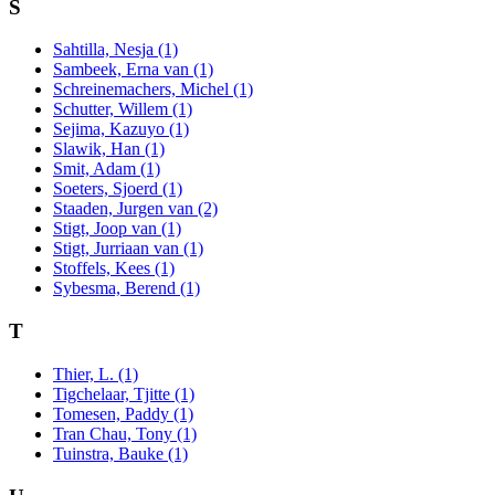
S
Sahtilla, Nesja (1)
Sambeek, Erna van (1)
Schreinemachers, Michel (1)
Schutter, Willem (1)
Sejima, Kazuyo (1)
Slawik, Han (1)
Smit, Adam (1)
Soeters, Sjoerd (1)
Staaden, Jurgen van (2)
Stigt, Joop van (1)
Stigt, Jurriaan van (1)
Stoffels, Kees (1)
Sybesma, Berend (1)
T
Thier, L. (1)
Tigchelaar, Tjitte (1)
Tomesen, Paddy (1)
Tran Chau, Tony (1)
Tuinstra, Bauke (1)