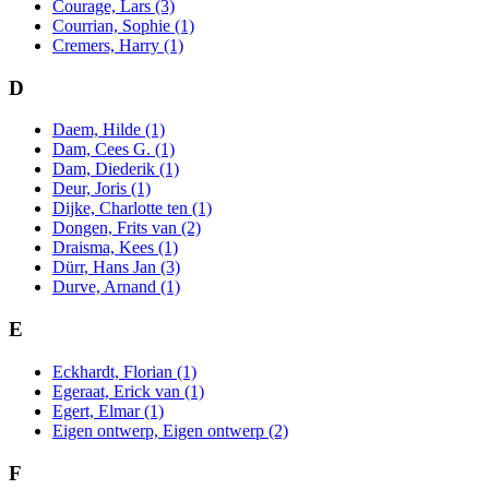
Courage, Lars (3)
Courrian, Sophie (1)
Cremers, Harry (1)
D
Daem, Hilde (1)
Dam, Cees G. (1)
Dam, Diederik (1)
Deur, Joris (1)
Dijke, Charlotte ten (1)
Dongen, Frits van (2)
Draisma, Kees (1)
Dürr, Hans Jan (3)
Durve, Arnand (1)
E
Eckhardt, Florian (1)
Egeraat, Erick van (1)
Egert, Elmar (1)
Eigen ontwerp, Eigen ontwerp (2)
F