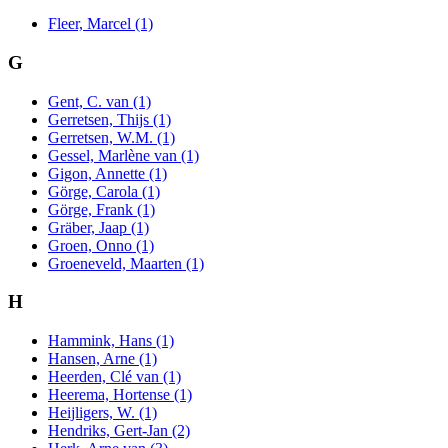
Fleer, Marcel (1)
G
Gent, C. van (1)
Gerretsen, Thijs (1)
Gerretsen, W.M. (1)
Gessel, Marlène van (1)
Gigon, Annette (1)
Görge, Carola (1)
Görge, Frank (1)
Gräber, Jaap (1)
Groen, Onno (1)
Groeneveld, Maarten (1)
H
Hammink, Hans (1)
Hansen, Arne (1)
Heerden, Clé van (1)
Heerema, Hortense (1)
Heijligers, W. (1)
Hendriks, Gert-Jan (2)