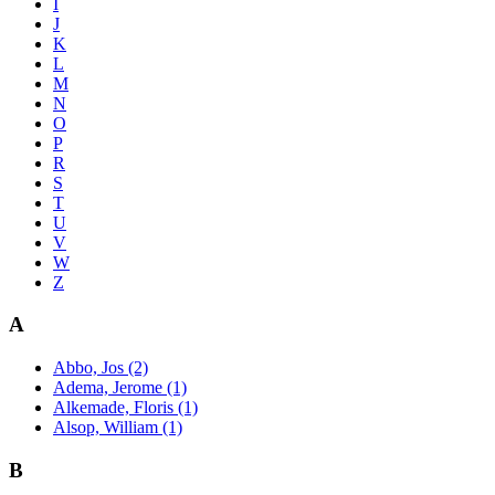
I
J
K
L
M
N
O
P
R
S
T
U
V
W
Z
A
Abbo, Jos (2)
Adema, Jerome (1)
Alkemade, Floris (1)
Alsop, William (1)
B