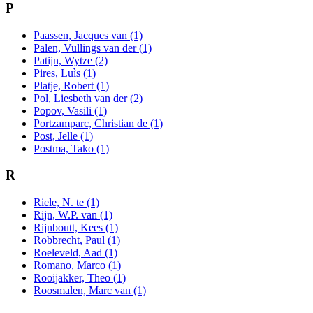
P
Paassen, Jacques van (1)
Palen, Vullings van der (1)
Patijn, Wytze (2)
Pires, Luìs (1)
Platje, Robert (1)
Pol, Liesbeth van der (2)
Popov, Vasili (1)
Portzamparc, Christian de (1)
Post, Jelle (1)
Postma, Tako (1)
R
Riele, N. te (1)
Rijn, W.P. van (1)
Rijnboutt, Kees (1)
Robbrecht, Paul (1)
Roeleveld, Aad (1)
Romano, Marco (1)
Rooijakker, Theo (1)
Roosmalen, Marc van (1)