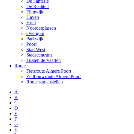
De Fantasie
De Realiteit
Filmwijk
Haven
Hout
Noorderplassen
Overgooi
Parkwijk
Poort
Stad West
Stadscentrum
Tussen de Vaarten
Route
Fietsroute Almere Poort
Zelfbouwroute Almere Poort
Route samenstellen
A
B
C
D
E
F
G
H