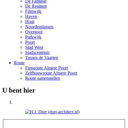
De Fantasie
De Realiteit
Filmwijk
Haven
Hout
Noorderplassen
Overgooi
Parkwijk
Poort
Stad West
Stadscentrum
Tussen de Vaarten
Route
Fietsroute Almere Poort
Zelfbouwroute Almere Poort
Route samenstellen
U bent hier