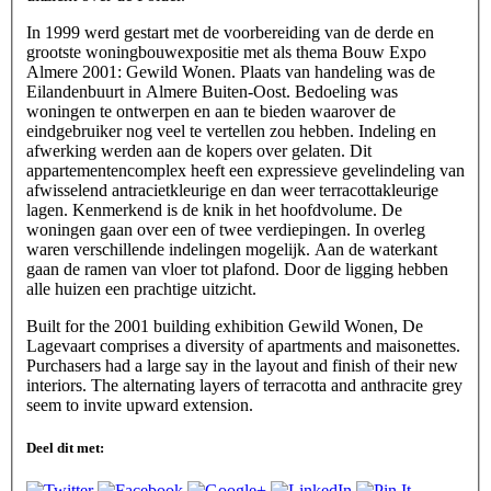
In 1999 werd gestart met de voorbereiding van de derde en
grootste woningbouwexpositie met als thema Bouw Expo
Almere 2001: Gewild Wonen. Plaats van handeling was de
Eilandenbuurt in Almere Buiten-Oost. Bedoeling was
woningen te ontwerpen en aan te bieden waarover de
eindgebruiker nog veel te vertellen zou hebben. Indeling en
afwerking werden aan de kopers over gelaten. Dit
appartementencomplex heeft een expressieve gevelindeling van
afwisselend antracietkleurige en dan weer terracottakleurige
lagen. Kenmerkend is de knik in het hoofdvolume. De
woningen gaan over een of twee verdiepingen. In overleg
waren verschillende indelingen mogelijk. Aan de waterkant
gaan de ramen van vloer tot plafond. Door de ligging hebben
alle huizen een prachtige uitzicht.
Built for the 2001 building exhibition Gewild Wonen, De
Lagevaart comprises a diversity of apartments and maisonettes.
Purchasers had a large say in the layout and finish of their new
interiors. The alternating layers of terracotta and anthracite grey
seem to invite upward extension.
Deel dit met: