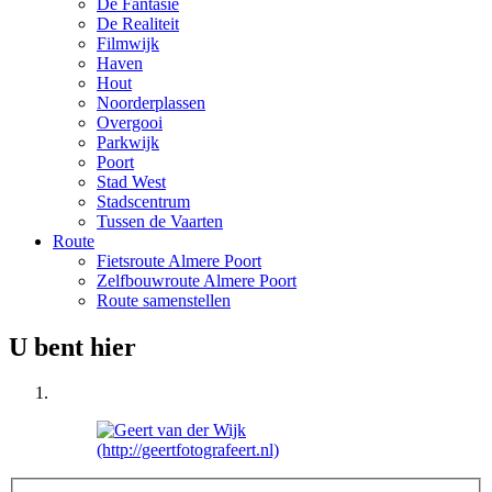
De Fantasie
De Realiteit
Filmwijk
Haven
Hout
Noorderplassen
Overgooi
Parkwijk
Poort
Stad West
Stadscentrum
Tussen de Vaarten
Route
Fietsroute Almere Poort
Zelfbouwroute Almere Poort
Route samenstellen
U bent hier