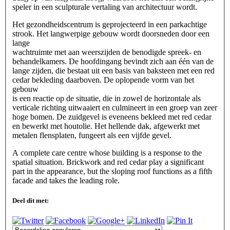
speler in een sculpturale vertaling van architectuur wordt.
Het gezondheidscentrum is geprojecteerd in een parkachtige
strook. Het langwerpige gebouw wordt doorsneden door een
lange
wachtruimte met aan weerszijden de benodigde spreek- en
behandelkamers. De hoofdingang bevindt zich aan één van de
lange zijden, die bestaat uit een basis van baksteen met een red
cedar bekleding daarboven. De oplopende vorm van het
gebouw
is een reactie op de situatie, die in zowel de horizontale als
verticale richting uitwaaiert en culmineert in een groep van zeer
hoge bomen. De zuidgevel is eveneens bekleed met red cedar
en bewerkt met houtolie. Het hellende dak, afgewerkt met
metalen flensplaten, fungeert als een vijfde gevel.
A complete care centre whose building is a response to the
spatial situation. Brickwork and red cedar play a significant
part in the appearance, but the sloping roof functions as a fifth
facade and takes the leading role.
Deel dit met: