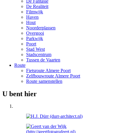
De Fantasie
De Realiteit
Filmwijk
Haven
Hout
Noorderplassen
Overgooi
Parkwijk
Poort
Stad West
Stadscentrum
Tussen de Vaarten
Route
Fietsroute Almere Poort
Zelfbouwroute Almere Poort
Route samenstellen
U bent hier