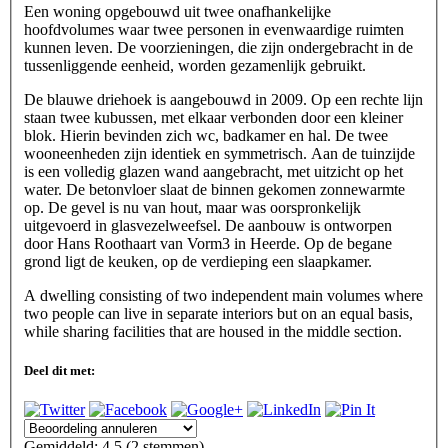
Een woning opgebouwd uit twee onafhankelijke
hoofdvolumes waar twee personen in evenwaardige ruimten
kunnen leven. De voorzieningen, die zijn ondergebracht in de
tussenliggende eenheid, worden gezamenlijk gebruikt.
De blauwe driehoek is aangebouwd in 2009. Op een rechte lijn
staan twee kubussen, met elkaar verbonden door een kleiner
blok. Hierin bevinden zich wc, badkamer en hal. De twee
wooneenheden zijn identiek en symmetrisch. Aan de tuinzijde
is een volledig glazen wand aangebracht, met uitzicht op het
water. De betonvloer slaat de binnen gekomen zonnewarmte
op. De gevel is nu van hout, maar was oorspronkelijk
uitgevoerd in glasvezelweefsel. De aanbouw is ontworpen
door Hans Roothaart van Vorm3 in Heerde. Op de begane
grond ligt de keuken, op de verdieping een slaapkamer.
A dwelling consisting of two independent main volumes where
two people can live in separate interiors but on an equal basis,
while sharing facilities that are housed in the middle section.
Deel dit met:
Gemiddeld:
4.5
(
2
stemmen)