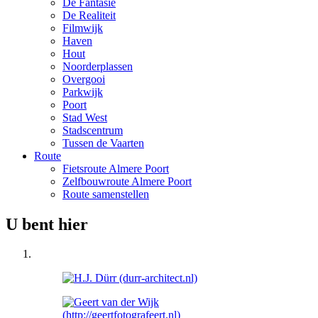
De Fantasie
De Realiteit
Filmwijk
Haven
Hout
Noorderplassen
Overgooi
Parkwijk
Poort
Stad West
Stadscentrum
Tussen de Vaarten
Route
Fietsroute Almere Poort
Zelfbouwroute Almere Poort
Route samenstellen
U bent hier