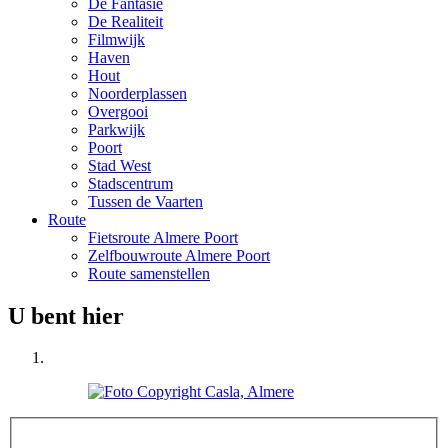
De Fantasie
De Realiteit
Filmwijk
Haven
Hout
Noorderplassen
Overgooi
Parkwijk
Poort
Stad West
Stadscentrum
Tussen de Vaarten
Route
Fietsroute Almere Poort
Zelfbouwroute Almere Poort
Route samenstellen
U bent hier