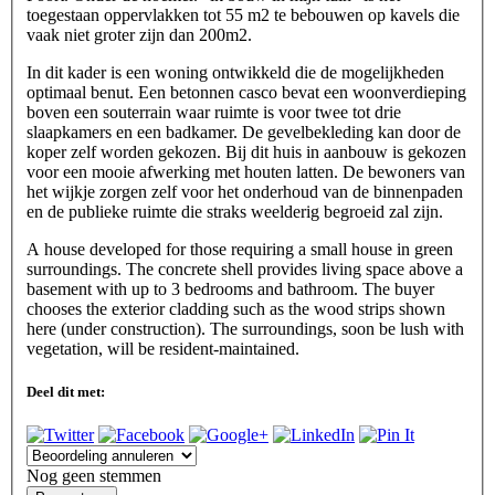
toegestaan oppervlakken tot 55 m2 te bebouwen op kavels die
vaak niet groter zijn dan 200m2.
In dit kader is een woning ontwikkeld die de mogelijkheden
optimaal benut. Een betonnen casco bevat een woonverdieping
boven een souterrain waar ruimte is voor twee tot drie
slaapkamers en een badkamer. De gevelbekleding kan door de
koper zelf worden gekozen. Bij dit huis in aanbouw is gekozen
voor een mooie afwerking met houten latten. De bewoners van
het wijkje zorgen zelf voor het onderhoud van de binnenpaden
en de publieke ruimte die straks weelderig begroeid zal zijn.
A house developed for those requiring a small house in green
surroundings. The concrete shell provides living space above a
basement with up to 3 bedrooms and bathroom. The buyer
chooses the exterior cladding such as the wood strips shown
here (under construction). The surroundings, soon be lush with
vegetation, will be resident-maintained.
Deel dit met:
Nog geen stemmen