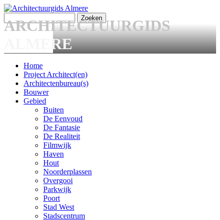
Overslaan en naar de algemene inhoud gaan
Zoeken
ARCHITECTUURGIDS
Zoekveld
ALMERE
Home
Project Architect(en)
Main menu
Architectenbureau(s)
Bouwer
Gebied
Buiten
De Eenvoud
De Fantasie
De Realiteit
Filmwijk
Haven
Hout
Noorderplassen
Overgooi
Parkwijk
Poort
Stad West
Stadscentrum