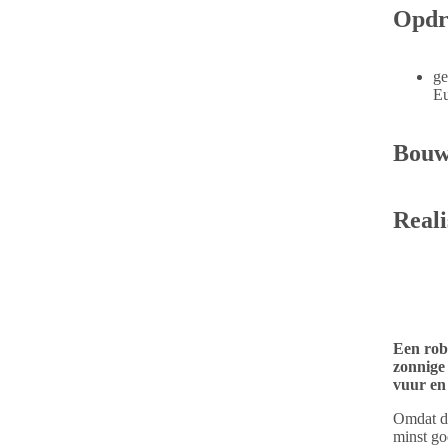
Opdr
ge
E
Bouw
Reali
Een rob
zonnige 
vuur en 
Omdat d
minst go