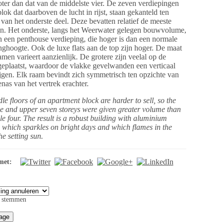
oter dan dat van de middelste vier. De zeven verdiepingen
lok dat daarboven de lucht in rijst, staan gekanteld ten
 van het onderste deel. Deze bevatten relatief de meeste
. Het onderste, langs het Weerwater gelegen bouwvolume,
in een penthouse verdieping, die hoger is dan een normale
nghoogte. Ook de luxe flats aan de top zijn hoger. De maat
amen varieert aanzienlijk. De grotere zijn veelal op de
eplaatst, waardoor de vlakke gevelwanden een verticaal
rijgen. Elk raam bevindt zich symmetrisch ten opzichte van
nas van het vertrek erachter.
le floors of an apartment block are harder to sell, so the
ve and upper seven storeys were given greater volume than
le four. The result is a robust building with aluminium
 which sparkles on bright days and which flames in the
the setting sun.
met:
 stemmen