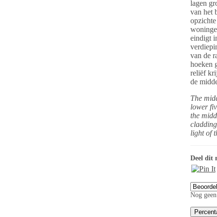
lagen gr
van het b
opzichte
woningen
eindigt 
verdiepi
van de r
hoeken g
reliëf k
de midde
The midd
lower fi
the midd
cladding
light of 
Deel dit 
Nog geen