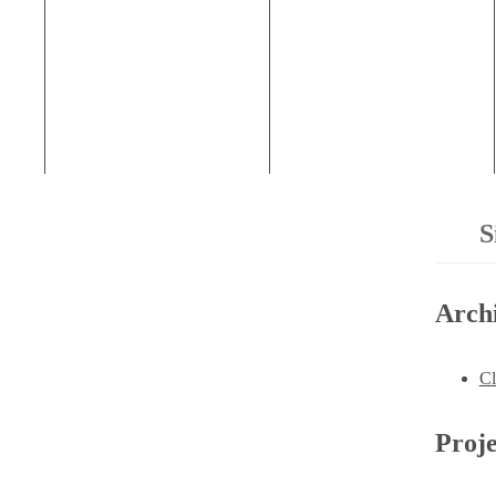
S
Arch
Cl
Proje