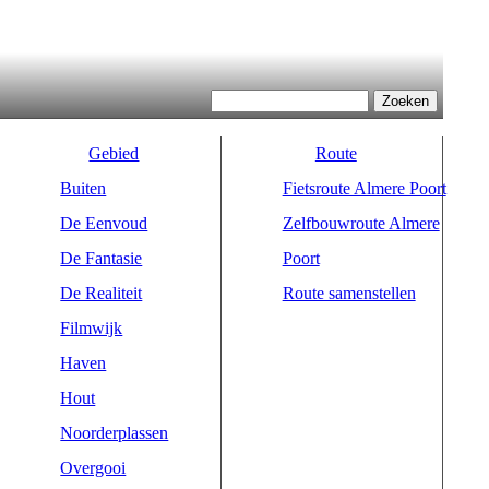
Zoeken
Zoekveld
Gebied
Route
Buiten
Fietsroute Almere Poort
De Eenvoud
Zelfbouwroute Almere
De Fantasie
Poort
De Realiteit
Route samenstellen
Filmwijk
Haven
Hout
Noorderplassen
Overgooi