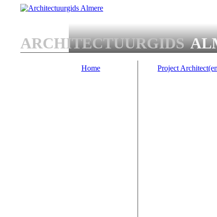
Overslaan en naar de algemene inhoud gaan
ARCHITECTUURGIDS
AL
Home
Project Architect(e
Main menu