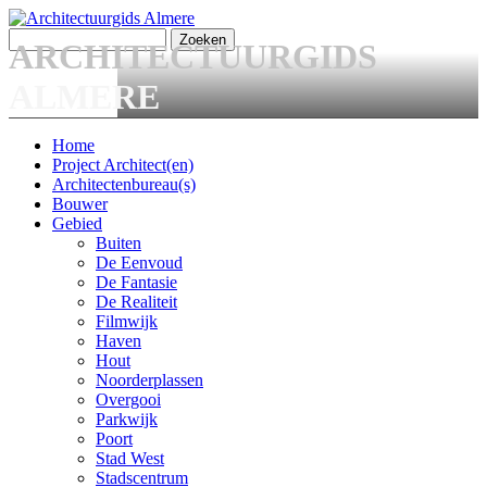
Overslaan en naar de algemene inhoud gaan
Zoeken
ARCHITECTUURGIDS
Zoekveld
ALMERE
Home
Project Architect(en)
Main menu
Architectenbureau(s)
Bouwer
Gebied
Buiten
De Eenvoud
De Fantasie
De Realiteit
Filmwijk
Haven
Hout
Noorderplassen
Overgooi
Parkwijk
Poort
Stad West
Stadscentrum