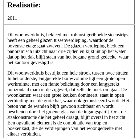
Realisatie:
2011
Dit woonwerkhuis, bekleed met robuust geribbelde steenstrips,
heeft een geheel glazen tussenverdieping, waardoor de
bovenste etage gaat zweven. De glazen verdieping biedt een
panoramisch uitzicht naar drie zijden en kijkt uit op het water
dat op het dak blijft staan van het begane grond gedeelte, waar
het kantoor gevestigd is.
Dit woonwerkhuis bestrijkt een hele strook tussen twee straten.
In het onderste, langgerekte bouwvolume ligt een grote open
werkruimte, met een riante belichting door een langgerekt
horizontaal raam in de zijgevel, dat zelfs de hoek om gaat. De
woonkamer, waar een grote keuken domineert, staat in open
verbinding met de grote hal, waar ook gemusiceerd wordt. Het
beton van de wanden blijft gewoon zichtbaar en wordt
beschenen door het groene glas van de ingangspartij. Ook de
staalconstructie die het geheel draagt, blijft overal in het zicht.
Een opvallend element is de combinatie van trap en
boekenkast, die de verdiepingen van het woongedeelte met
elkaar verbinden.