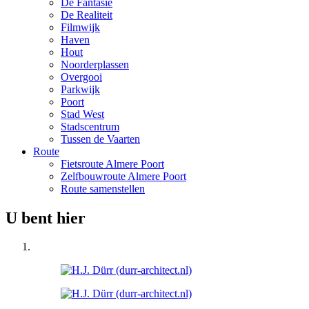
De Fantasie
De Realiteit
Filmwijk
Haven
Hout
Noorderplassen
Overgooi
Parkwijk
Poort
Stad West
Stadscentrum
Tussen de Vaarten
Route
Fietsroute Almere Poort
Zelfbouwroute Almere Poort
Route samenstellen
U bent hier