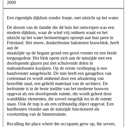
2009
Een eigentijds dijkhuis zonder franje, met uitzicht op het water.
De droom van de familie die dit huis liet ontwerpen was een
modern dijkhuis, waar de wind vrij omheen waait en het
uitzicht op het water herinneringen oproept aan hun jaren in
Friesland. Het stoere, donkerbruine bakstenen bouwblok, heeft
aan de
straatzijde op de begane grond een groot venster en een brede
toegangsdeur. Het blok opent zich aan de tuinzijde met een
doorlopende glazen pui met schuivende delen in
mahoniehouten kozijnen. Op de eerste verdieping is een
bandvenster aangebracht. De tuin heeft een garagebox van
cortenstaal en wordt omheind door een afrastering van
hetzelfde staal, een geliefd materiaal van de architect. De
leefruimte is in de beste traditie van het moderne bouwen
opgevat als een doorlopende ruimte, die wordt geleed door
wanddikke elementen, die zoveel mogelijk los in de ruimte
staan. Ook de trap is als een zelfstandig object opgevat. Een
hardhouten vlonder aan de tuinzijde functioneert als
voortzetting van de binnenruimte.
Recalling the place where the occupants grew up, the severe,