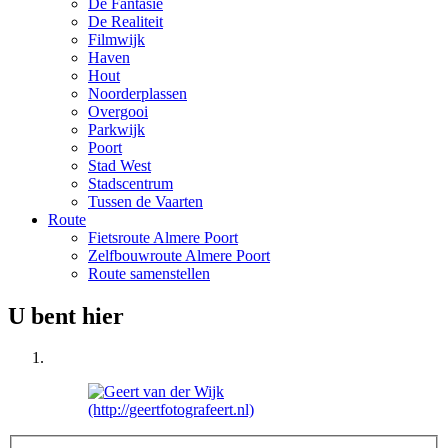
De Fantasie
De Realiteit
Filmwijk
Haven
Hout
Noorderplassen
Overgooi
Parkwijk
Poort
Stad West
Stadscentrum
Tussen de Vaarten
Route
Fietsroute Almere Poort
Zelfbouwroute Almere Poort
Route samenstellen
U bent hier