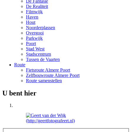
De Fantasie
De Realiteit
Filmwijk
Haven
Hout
Noorderplassen
Overgooi
Parkwijk
Poort
Stad West
Stadscentrum
Tussen de Vaarten
Route
Fietsroute Almere Poort
Zelfbouwroute Almere Poort
Route samenstellen
U bent hier