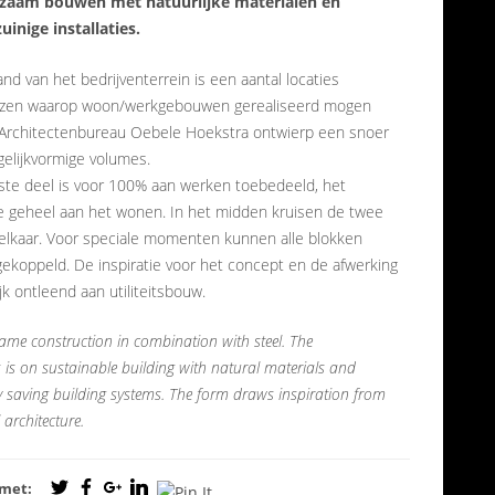
zaam bouwen met natuurlijke materialen en
uinige installaties.
nd van het bedrijventerrein is een aantal locaties
zen waarop woon/werkgebouwen gerealiseerd mogen
Architectenbureau Oebele Hoekstra ontwierp een snoer
gelijkvormige volumes.
ste deel is voor 100% aan werken toebedeeld, het
e geheel aan het wonen. In het midden kruisen de twee
 elkaar. Voor speciale momenten kunnen alle blokken
ekoppeld. De inspiratie voor het concept en de afwerking
ijk ontleend aan utiliteitsbouw.
ame construction in combination with steel. The
is on sustainable building with natural materials and
 saving building systems. The form draws inspiration from
 architecture.
 met: