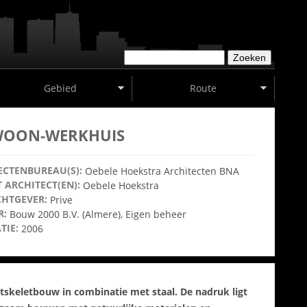
Z
Z
o
O
e
Gebied
Route
E
k
K
e
V
n
OON-WERKHUIS
E
L
D
ECTENBUREAU(S):
Oebele Hoekstra Architecten BNA
 ARCHITECT(EN):
Oebele Hoekstra
HTGEVER:
Prive
R:
Bouw 2000 B.V. (Almere)
,
Eigen beheer
TIE:
2006
tskeletbouw in combinatie met staal. De nadruk ligt