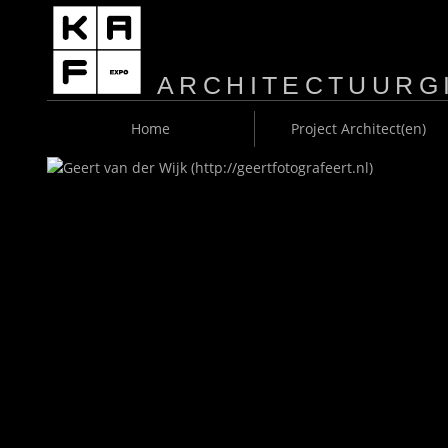
ARCHITECTUURG
M
Home
Project Architect(en)
A
I
N
M
E
N
U