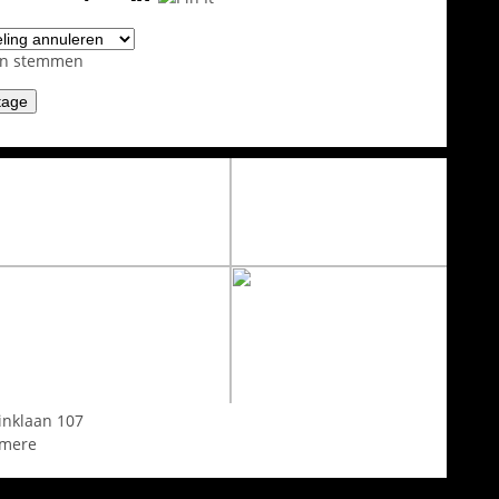
en stemmen
linklaan 107
lmere