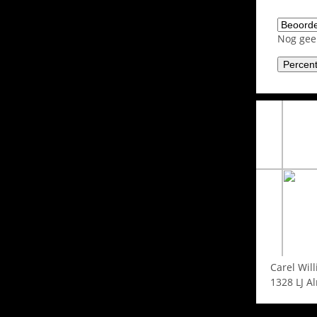
Nog ge
Carel Wil
1328 LJ
A