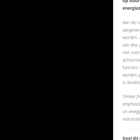
op duur
energiez
Aan de ra
aangewe
worden. 
van drie 
Het voor
achterst
functies
worden g
is duidel
Timber fr
emphasis 
on energy
industrial
Deel dit