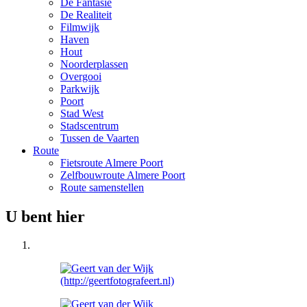
De Fantasie
De Realiteit
Filmwijk
Haven
Hout
Noorderplassen
Overgooi
Parkwijk
Poort
Stad West
Stadscentrum
Tussen de Vaarten
Route
Fietsroute Almere Poort
Zelfbouwroute Almere Poort
Route samenstellen
U bent hier