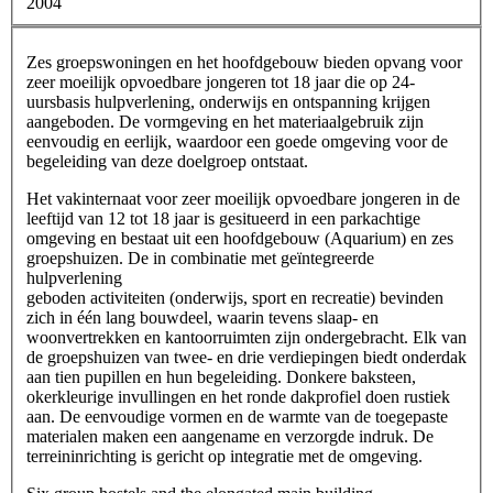
2004
Zes groepswoningen en het hoofdgebouw bieden opvang voor
zeer moeilijk opvoedbare jongeren tot 18 jaar die op 24-
uursbasis hulpverlening, onderwijs en ontspanning krijgen
aangeboden. De vormgeving en het materiaalgebruik zijn
eenvoudig en eerlijk, waardoor een goede omgeving voor de
begeleiding van deze doelgroep ontstaat.
Het vakinternaat voor zeer moeilijk opvoedbare jongeren in de
leeftijd van 12 tot 18 jaar is gesitueerd in een parkachtige
omgeving en bestaat uit een hoofdgebouw (Aquarium) en zes
groepshuizen. De in combinatie met geïntegreerde
hulpverlening
geboden activiteiten (onderwijs, sport en recreatie) bevinden
zich in één lang bouwdeel, waarin tevens slaap- en
woonvertrekken en kantoorruimten zijn ondergebracht. Elk van
de groepshuizen van twee- en drie verdiepingen biedt onderdak
aan tien pupillen en hun begeleiding. Donkere baksteen,
okerkleurige invullingen en het ronde dakprofiel doen rustiek
aan. De eenvoudige vormen en de warmte van de toegepaste
materialen maken een aangename en verzorgde indruk. De
terreininrichting is gericht op integratie met de omgeving.