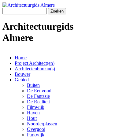
Overslaan en naar de algemene inhoud gaan
Zoeken
Zoekveld
Architectuurgids
Almere
Home
Project Architect(en)
Main menu
Architectenbureau(s)
Bouwer
Gebied
Buiten
De Eenvoud
De Fantasie
De Realiteit
Filmwijk
Haven
Hout
Noorderplassen
Overgooi
Parkwijk