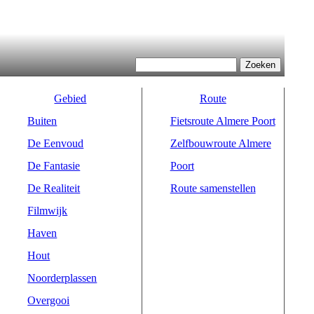
Zoeken
Zoekveld
Gebied
Route
Buiten
Fietsroute Almere Poort
De Eenvoud
Zelfbouwroute Almere
De Fantasie
Poort
De Realiteit
Route samenstellen
Filmwijk
Haven
Hout
Noorderplassen
Overgooi