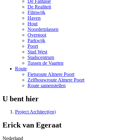
De Fantasie
De Realiteit
Filmwijk
Haven
Hout
Noorderplassen
Overgooi
Parkwijk
Poort
Stad West
Stadscentrum
Tussen de Vaarten
Route
Fietsroute Almere Poort
Zelfbouwroute Almere Poort
Route samenstellen
U bent hier
Project Architect(en)
Erick van Egeraat
Nederland