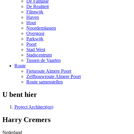
De Fantasie
De Realiteit
Filmwijk
Haven
Hout
Noorderplassen
Overgooi
Parkwijk
Poort
Stad West
Stadscentrum
Tussen de Vaarten
Route
Fietsroute Almere Poort
Zelfbouwroute Almere Poort
Route samenstellen
U bent hier
Project Architect(en)
Harry Cremers
Nederland