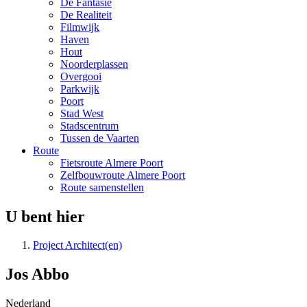
De Fantasie
De Realiteit
Filmwijk
Haven
Hout
Noorderplassen
Overgooi
Parkwijk
Poort
Stad West
Stadscentrum
Tussen de Vaarten
Route
Fietsroute Almere Poort
Zelfbouwroute Almere Poort
Route samenstellen
U bent hier
Project Architect(en)
Jos Abbo
Nederland