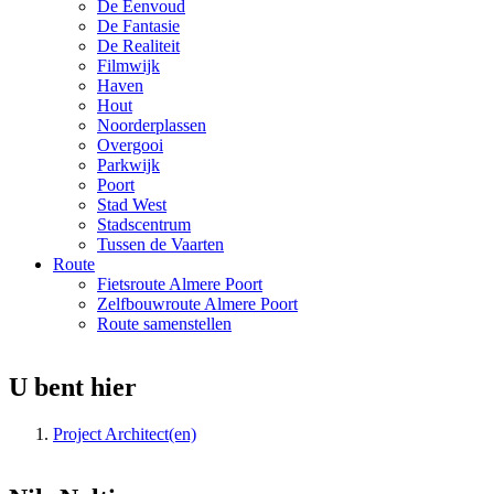
De Eenvoud
De Fantasie
De Realiteit
Filmwijk
Haven
Hout
Noorderplassen
Overgooi
Parkwijk
Poort
Stad West
Stadscentrum
Tussen de Vaarten
Route
Fietsroute Almere Poort
Zelfbouwroute Almere Poort
Route samenstellen
U bent hier
Project Architect(en)