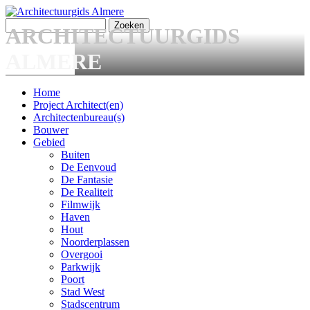
Overslaan en naar de algemene inhoud gaan
Zoeken
ARCHITECTUURGIDS
Zoekveld
ALMERE
Home
Project Architect(en)
Main menu
Architectenbureau(s)
Bouwer
Gebied
Buiten
De Eenvoud
De Fantasie
De Realiteit
Filmwijk
Haven
Hout
Noorderplassen
Overgooi
Parkwijk
Poort
Stad West
Stadscentrum