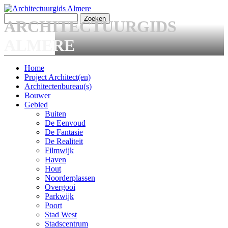
Overslaan en naar de algemene inhoud gaan
Zoeken
ARCHITECTUURGIDS
Zoekveld
ALMERE
Home
Project Architect(en)
Main menu
Architectenbureau(s)
Bouwer
Gebied
Buiten
De Eenvoud
De Fantasie
De Realiteit
Filmwijk
Haven
Hout
Noorderplassen
Overgooi
Parkwijk
Poort
Stad West
Stadscentrum