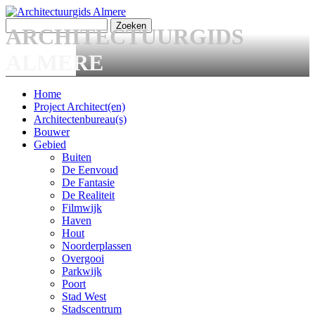
Overslaan en naar de algemene inhoud gaan
Zoeken
ARCHITECTUURGIDS
Zoekveld
ALMERE
Home
Project Architect(en)
Main menu
Architectenbureau(s)
Bouwer
Gebied
Buiten
De Eenvoud
De Fantasie
De Realiteit
Filmwijk
Haven
Hout
Noorderplassen
Overgooi
Parkwijk
Poort
Stad West
Stadscentrum