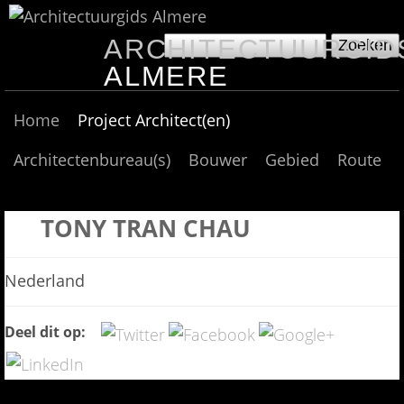
Overslaan
ARCHITECTUURGID
Z
en
Z
o
ALMERE
naar
O
e
E
de
M
k
Home
Project Architect(en)
K
A
e
algemene
V
I
Architectenbureau(s)
Bouwer
Gebied
Route
n
inhoud
E
N
L
gaan
M
D
TONY TRAN CHAU
E
N
U
Nederland
Deel dit op: