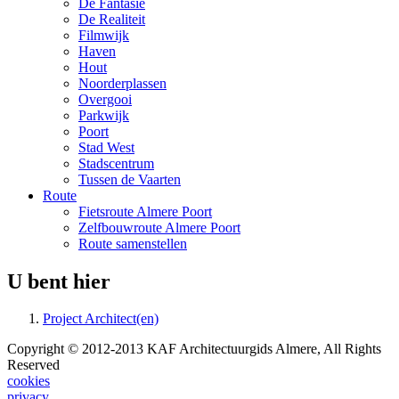
De Fantasie
De Realiteit
Filmwijk
Haven
Hout
Noorderplassen
Overgooi
Parkwijk
Poort
Stad West
Stadscentrum
Tussen de Vaarten
Route
Fietsroute Almere Poort
Zelfbouwroute Almere Poort
Route samenstellen
U bent hier
Project Architect(en)
Copyright © 2012-2013 KAF Architectuurgids Almere, All Rights
Reserved
cookies
privacy