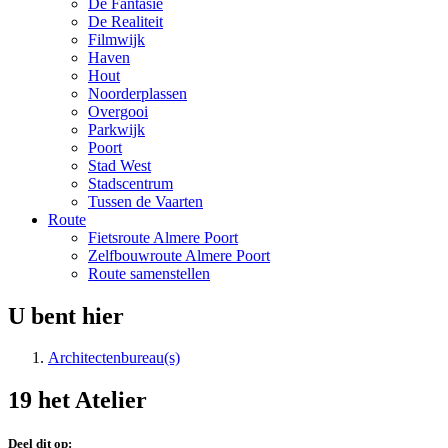
De Fantasie
De Realiteit
Filmwijk
Haven
Hout
Noorderplassen
Overgooi
Parkwijk
Poort
Stad West
Stadscentrum
Tussen de Vaarten
Route
Fietsroute Almere Poort
Zelfbouwroute Almere Poort
Route samenstellen
U bent hier
Architectenbureau(s)
19 het Atelier
Deel dit op: