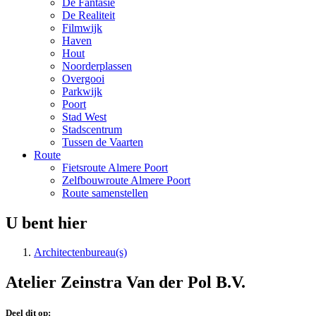
De Fantasie
De Realiteit
Filmwijk
Haven
Hout
Noorderplassen
Overgooi
Parkwijk
Poort
Stad West
Stadscentrum
Tussen de Vaarten
Route
Fietsroute Almere Poort
Zelfbouwroute Almere Poort
Route samenstellen
U bent hier
Architectenbureau(s)
Atelier Zeinstra Van der Pol B.V.
Deel dit op: