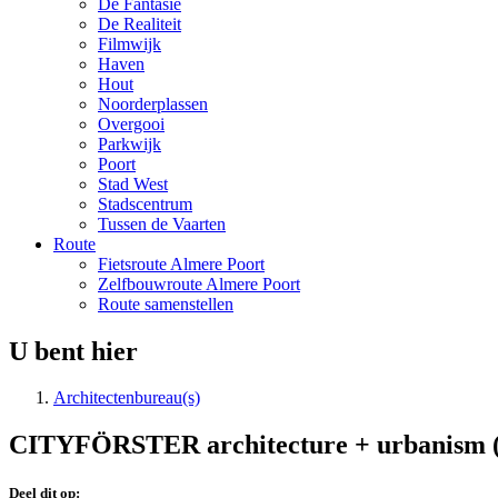
De Fantasie
De Realiteit
Filmwijk
Haven
Hout
Noorderplassen
Overgooi
Parkwijk
Poort
Stad West
Stadscentrum
Tussen de Vaarten
Route
Fietsroute Almere Poort
Zelfbouwroute Almere Poort
Route samenstellen
U bent hier
Architectenbureau(s)
CITYFÖRSTER architecture + urbanism 
Deel dit op: