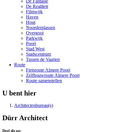
De Fantasie
De Realiteit
Filmwijk
Haven
Hout
Noorderplassen
Overgooi
Parkwijk
Poort
Stad West
Stadscentrum
Tussen de Vaarten
Route
Fietsroute Almere Poort
Zelfbouwroute Almere Poort
Route samenstellen
U bent hier
Architectenbureau(s)
Dürr Architect
Deel dit op: