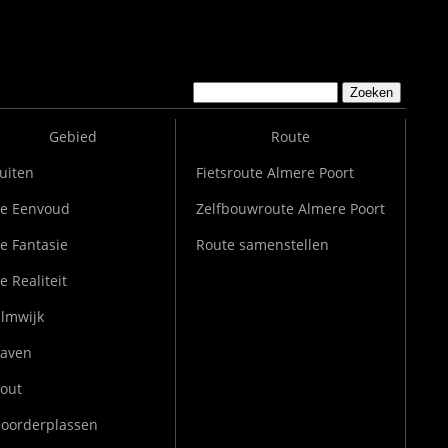
Zoeken
ZOEKVELD
Gebied
Route
uiten
Fietsroute Almere Poort
e Eenvoud
Zelfbouwroute Almere Poort
e Fantasie
Route samenstellen
e Realiteit
ilmwijk
aven
out
oorderplassen