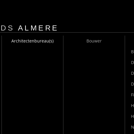
Overslaan en naar de
algemene inhoud gaan
IDS
ALMERE
Architectenbureau(s)
Bouwer
B
D
D
D
F
H
H
N