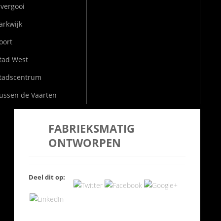
vergooi
arkwijk
oort
tad West
tadscentrum
ussen de Vaarten
FABRIEKSMATIG
ONTWORPEN
Deel dit op: