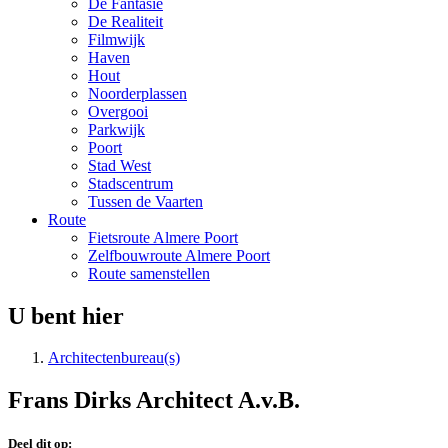
De Fantasie
De Realiteit
Filmwijk
Haven
Hout
Noorderplassen
Overgooi
Parkwijk
Poort
Stad West
Stadscentrum
Tussen de Vaarten
Route
Fietsroute Almere Poort
Zelfbouwroute Almere Poort
Route samenstellen
U bent hier
Architectenbureau(s)
Frans Dirks Architect A.v.B.
Deel dit op: