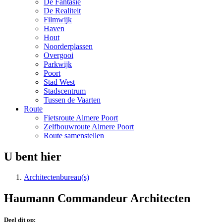
De Fantasie
De Realiteit
Filmwijk
Haven
Hout
Noorderplassen
Overgooi
Parkwijk
Poort
Stad West
Stadscentrum
Tussen de Vaarten
Route
Fietsroute Almere Poort
Zelfbouwroute Almere Poort
Route samenstellen
U bent hier
Architectenbureau(s)
Haumann Commandeur Architecten
Deel dit op: