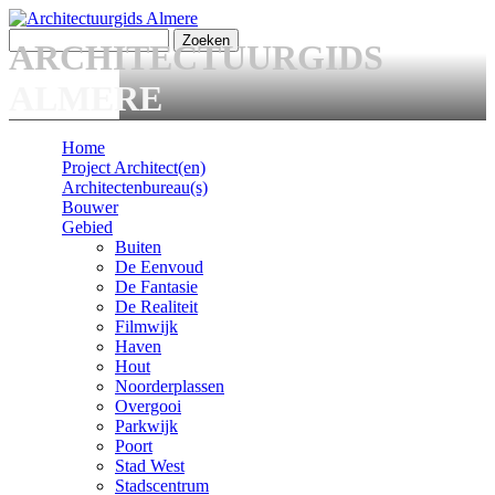
Overslaan en naar de algemene inhoud gaan
Zoeken
ARCHITECTUURGIDS
Zoekveld
ALMERE
Home
Project Architect(en)
Main menu
Architectenbureau(s)
Bouwer
Gebied
Buiten
De Eenvoud
De Fantasie
De Realiteit
Filmwijk
Haven
Hout
Noorderplassen
Overgooi
Parkwijk
Poort
Stad West
Stadscentrum