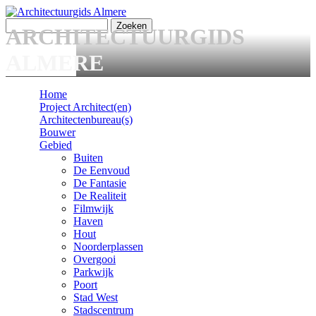
Overslaan en naar de algemene inhoud gaan
Zoeken
ARCHITECTUURGIDS
Zoekveld
ALMERE
Home
Project Architect(en)
Main menu
Architectenbureau(s)
Bouwer
Gebied
Buiten
De Eenvoud
De Fantasie
De Realiteit
Filmwijk
Haven
Hout
Noorderplassen
Overgooi
Parkwijk
Poort
Stad West
Stadscentrum