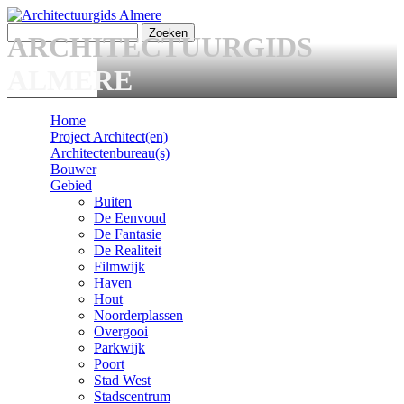
Overslaan en naar de algemene inhoud gaan
Zoeken
ARCHITECTUURGIDS
Zoekveld
ALMERE
Home
Project Architect(en)
Main menu
Architectenbureau(s)
Bouwer
Gebied
Buiten
De Eenvoud
De Fantasie
De Realiteit
Filmwijk
Haven
Hout
Noorderplassen
Overgooi
Parkwijk
Poort
Stad West
Stadscentrum