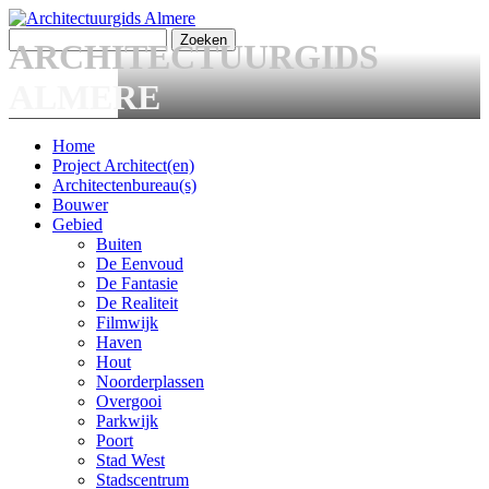
Overslaan en naar de algemene inhoud gaan
Zoeken
ARCHITECTUURGIDS
Zoekveld
ALMERE
Home
Project Architect(en)
Main menu
Architectenbureau(s)
Bouwer
Gebied
Buiten
De Eenvoud
De Fantasie
De Realiteit
Filmwijk
Haven
Hout
Noorderplassen
Overgooi
Parkwijk
Poort
Stad West
Stadscentrum