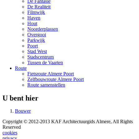
De Fantasie
De Realiteit
Filmwijk
Haven
Hout
Noorderplassen
Overgooi
Parkwijk
Poort
Stad West
Stadscentrum
Tussen de Vaarten
Route
Fietsroute Almere Poort
Zelfbouwroute Almere Poort
Route samenstellen
U bent hier
Bouwer
Copyright © 2012-2013 KAF Architectuurgids Almere, All Rights
Reserved
cookies
privacy