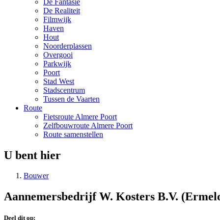
De Fantasie
De Realiteit
Filmwijk
Haven
Hout
Noorderplassen
Overgooi
Parkwijk
Poort
Stad West
Stadscentrum
Tussen de Vaarten
Route
Fietsroute Almere Poort
Zelfbouwroute Almere Poort
Route samenstellen
U bent hier
Bouwer
Aannemersbedrijf W. Kosters B.V. (Ermel
Deel dit op: