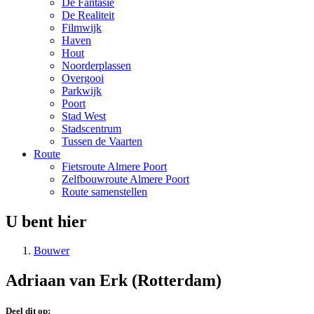
De Fantasie
De Realiteit
Filmwijk
Haven
Hout
Noorderplassen
Overgooi
Parkwijk
Poort
Stad West
Stadscentrum
Tussen de Vaarten
Route
Fietsroute Almere Poort
Zelfbouwroute Almere Poort
Route samenstellen
U bent hier
Bouwer
Adriaan van Erk (Rotterdam)
Deel dit op: