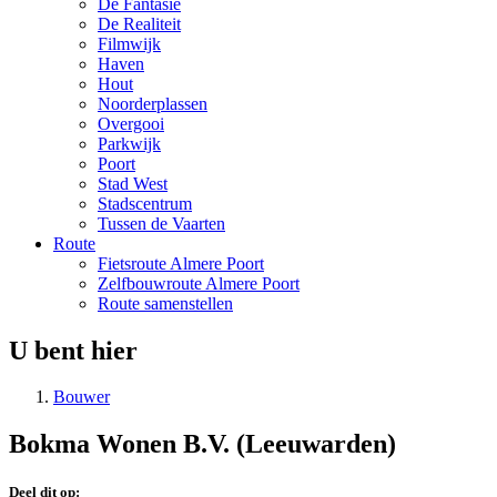
De Fantasie
De Realiteit
Filmwijk
Haven
Hout
Noorderplassen
Overgooi
Parkwijk
Poort
Stad West
Stadscentrum
Tussen de Vaarten
Route
Fietsroute Almere Poort
Zelfbouwroute Almere Poort
Route samenstellen
U bent hier
Bouwer
Bokma Wonen B.V. (Leeuwarden)
Deel dit op: