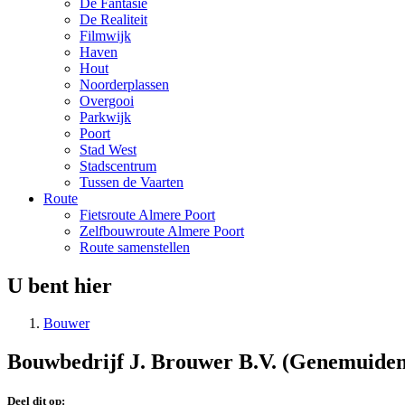
De Fantasie
De Realiteit
Filmwijk
Haven
Hout
Noorderplassen
Overgooi
Parkwijk
Poort
Stad West
Stadscentrum
Tussen de Vaarten
Route
Fietsroute Almere Poort
Zelfbouwroute Almere Poort
Route samenstellen
U bent hier
Bouwer
Bouwbedrijf J. Brouwer B.V. (Genemuiden
Deel dit op: